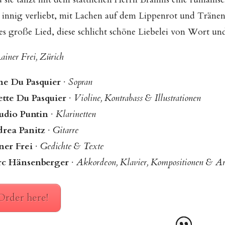
 innig verliebt, mit Lachen auf dem Lippenrot und Träne
es große Lied, diese schlicht schöne Liebelei von Wort un
iner Frei, Zürich
ne Du Pasquier
∙
Sopran
iette Du Pasquier
∙
Violine, Kontrabass & Illustrationen
udio Puntin
∙
Klarinetten
rea Panitz
∙
Gitarre
ner Frei
∙
Gedichte & Texte
c Hänsenberger
∙
Akkordeon, Klavier, Kompositionen & Ar
Order here!