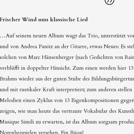
Frischer Wind ums klassische Lied
…Auf seinem neuen Album wagt das Trio, unterstützt von
und von Andrea Panitz an der Gitarre, etwas Neues: Es st
solchen von Marc Hänsenberger (nach Gedichten von Raine
verblüfft in doppelter Hinsicht. Zum einen werden hier 1
Brahms wieder aus der guten Stube des Bildungsbürgertum
und mit rustikaler Kraft interpretiert; zum anderen stelle
Melodien einen Zyklus von 13 Eigenkompositionen gegenü
zeigen, wie man heute das vertraute Vokabular des Kunstl
Musique Simili zu erwarten, ist das Album sorgsam produzi
Notenbeispielen versehen. Ein Bijou!