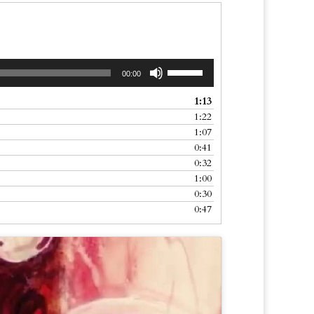
Use
00:00
Up/Down
Arrow
1:13
keys
1:22
to
1:07
increase
0:41
or
0:32
decrease
1:00
volume.
0:30
0:47