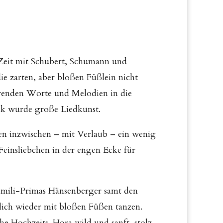
 Zeit mit Schubert, Schumann und
ie zarten, aber bloßen Füßlein nicht
ührenden Worte und Melodien in die
sik wurde große Liedkunst.
nen inzwischen – mit Verlaub – ein wenig
Feinsliebchen in der engen Ecke für
imili-Primas Hänsenberger samt den
lich wieder mit bloßen Füßen tanzen.
he Hochzeits-Hora wild und sanft, stolz