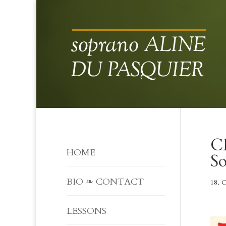
CD
HOME
S
BIO ❧ CONTACT
18. O
LESSONS