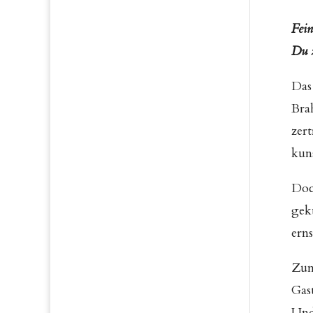
Fein
Du z
Das
Brah
zer
kun
Doc
gek
ern
Zum
Gas
Und