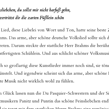
sliebchen, du sollst mir nicht barfuß gehn,
ertrittst dir die zarten Füßlein schön
 Lied, diese Liebelei von Wort und Ton, hatte seine beste
ms. Das arme, aber schöne deutsche Volkslied sollte sich d
treten. Darum steckte der stattliche Herr Brahms die ber
stfertigsten Schühlein. Und aus schlicht schöner Volksmu
h so großartig diese Kunstlieder immer noch sind, sie tö
ünstelt. Und irgendwie scheint sich das arme, aber schöne 
ste Musik nicht wirklich wohl zu fühlen.
 Glück lassen nun die Du Pasquier-Schwestern und der S
tmusikern Panitz und Puntin das schöne Feinsliebchen end
 sie tanzt mit dem stattlichen Herrn Brahms eine rumänisc