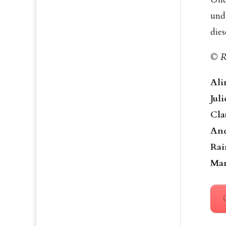
und
dies
© Ra
Ali
Jul
Cla
And
Rai
Mar