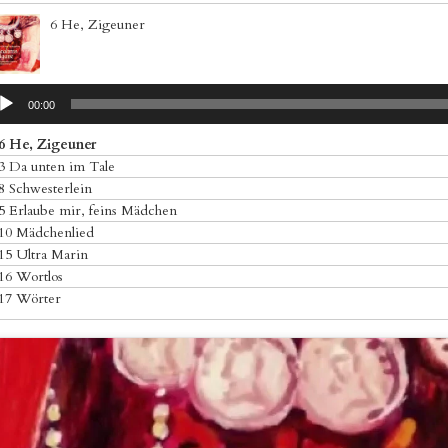
6 He, Zigeuner
dio
00:00
yer
6 He, Zigeuner
3 Da unten im Tale
8 Schwesterlein
5 Erlaube mir, feins Mädchen
10 Mädchenlied
15 Ultra Marin
16 Wortlos
17 Wörter