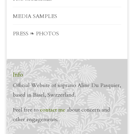
MEDIA SAMPLES
PRESS ❧ PHOTOS
Info
Official Website of soprano Aline Du Pasquier,
based in Basel, Switzerland.
Feel free to
contact me
about concerts and
other engagements.