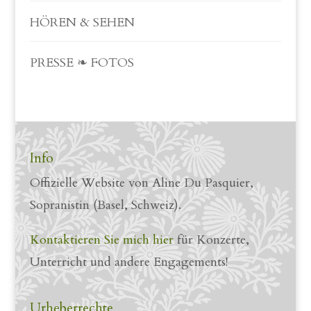
HÖREN & SEHEN
PRESSE ❧ FOTOS
Info
Offizielle Website von Aline Du Pasquier,
Sopranistin (Basel, Schweiz).
Kontaktieren Sie mich hier
für Konzerte,
Unterricht und andere Engagements!
Urheberrechte