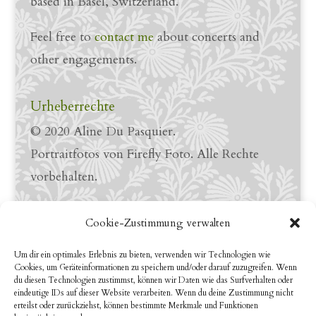
based in Basel, Switzerland.
Feel free to
contact me
about concerts and
other engagements.
Urheberrechte
© 2020 Aline Du Pasquier.
Portraitfotos von Firefly Foto. Alle Rechte
vorbehalten.
Links
Cookie-Zustimmung verwalten
LinkedIn Profile
Um dir ein optimales Erlebnis zu bieten, verwenden wir Technologien wie
Cookies, um Geräteinformationen zu speichern und/oder darauf zuzugreifen. Wenn
YouTube
du diesen Technologien zustimmst, können wir Daten wie das Surfverhalten oder
eindeutige IDs auf dieser Website verarbeiten. Wenn du deine Zustimmung nicht
erteilst oder zurückziehst, können bestimmte Merkmale und Funktionen