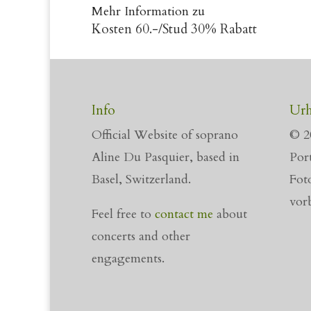
Mehr Information zu
Kosten 60.-/Stud 30% Rabatt
Info
Urh
Official Website of soprano
© 2
Aline Du Pasquier, based in
Port
Basel, Switzerland.
Fot
vor
Feel free to
contact me
about
concerts and other
engagements.