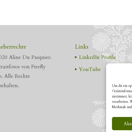
eberrechte
Links
020 Aline Du Pasquier.
LinkedIn Profile
raitfotos von Firefly
YouTube
o. Alle Rechte
behalten.
Um dir ein op
Geräteinforma
zustimmst, kö
verarbeiten. 
Merkmale und
Akz