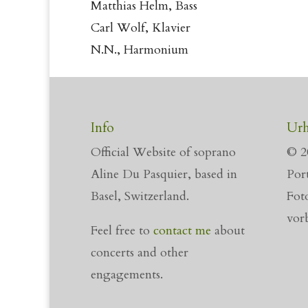
Matthias Helm, Bass
Carl Wolf, Klavier
N.N., Harmonium
Info
Urh
Official Website of soprano
© 2
Aline Du Pasquier, based in
Port
Basel, Switzerland.
Fot
vor
Feel free to
contact me
about
concerts and other
engagements.