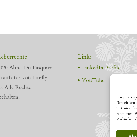
eberrechte
Links
020 Aline Du Pasquier.
LinkedIn Profile
raitfotos von Firefly
YouTube
o. Alle Rechte
behalten.
Um dir ein op
Geräteinforma
zustimmst, kö
verarbeiten. 
Merkmale und
Akz