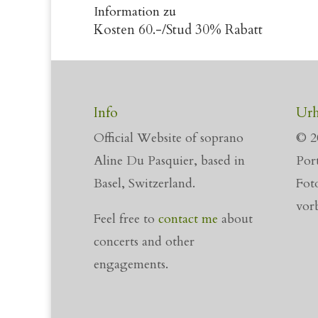
Information zu
Kosten 60.-/Stud 30% Rabatt
Info
Urh
Official Website of soprano
© 2
Aline Du Pasquier, based in
Port
Basel, Switzerland.
Fot
vor
Feel free to
contact me
about
concerts and other
engagements.