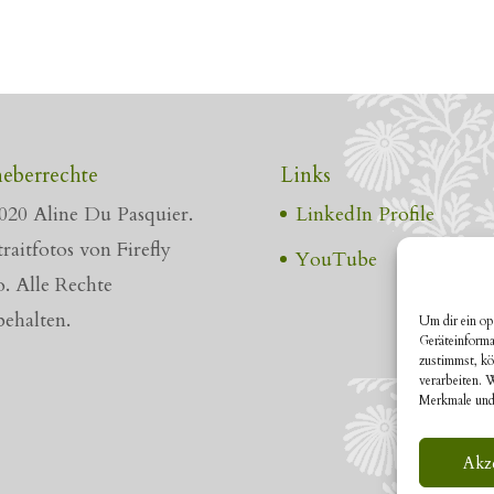
eberrechte
Links
020 Aline Du Pasquier.
LinkedIn Profile
raitfotos von Firefly
YouTube
o. Alle Rechte
behalten.
Um dir ein op
Geräteinforma
zustimmst, kö
verarbeiten. 
Merkmale und
Akz