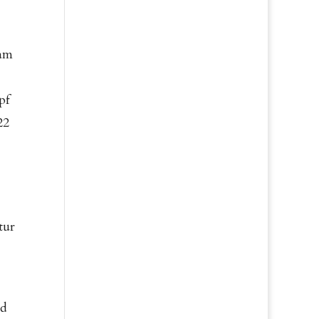
 am
pf
22
tur
nd