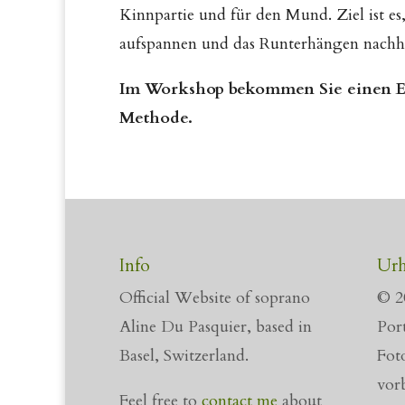
Kinnpartie und für den Mund. Ziel ist es, 
aufspannen und das Runterhängen nachha
Im Workshop bekommen Sie einen Ein
Methode.
Info
Urh
Official Website of soprano
© 2
Aline Du Pasquier, based in
Port
Basel, Switzerland.
Fot
vor
Feel free to
contact me
about