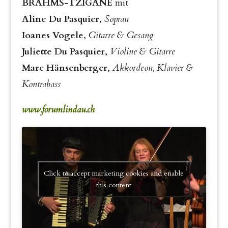
BRAHMS-TZIGANE
mit
Aline Du Pasquier
,
Sopran
Ioanes Vogele
,
Gitarre & Gesang
Juliette Du Pasquier
,
Violine & Gitarre
Marc Hänsenberger
,
Akkordeon, Klavier &
Kontrabass
www.forumlindau.ch
Click to accept marketing cookies and enable
this content