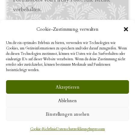
vorbehalten.
Links
Cookie-Zustimmung verwalten
LinkedIn Profile
Um dir ein optimales Erlebnis zu bieten, verwenden wir Technologien wie
Cookies, um Geräteinformationen zu speichern und/oder darauf zuzugreifen. Wenn
YouTube
du diesen Technologien zustimmst, können wir Daten wie das Surfverhalten oder
eindeutige IDs auf dieser Website verarbeiten. Wenn du deine Zustimmung nicht
erteilst oder zurückziehst, können bestimmte Merkmale und Funktionen
beeinträchtigt werden.
Search
Akzeptieren
Ablehnen
Einstellungen ansehen
© 2020 Aline Du Pasquier all rights reserved.
Cookie-Richtlinie
Datenschutzerklärung
Impressum