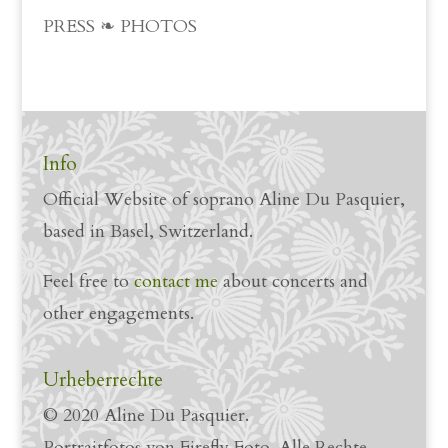
PRESS ❧ PHOTOS
Info
Official Website of soprano Aline Du Pasquier,
based in Basel, Switzerland.
Feel free to
contact me
about concerts and
other engagements.
Urheberrechte
© 2020 Aline Du Pasquier.
Portraitfotos von Firefly Foto. Alle Rechte