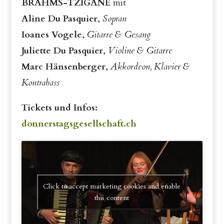
BRAHMS-TZIGANE
mit
Aline Du Pasquier
,
Sopran
Ioanes Vogele
,
Gitarre & Gesang
Juliette Du Pasquier
,
Violine & Gitarre
Marc Hänsenberger
,
Akkordeon, Klavier &
Kontrabass
Tickets und Infos:
donnerstagsgesellschaft.ch
Click to accept marketing cookies and enable
this content