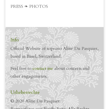
PRESS ❧ PHOTOS
Info
Official Website of soprano Aline Du Pasquier,
based in Basel, Switzerland.
Feel free to
contact me
about concerts and
other engagements.
Urheberrechte
© 2020 Aline Du Pasquier.
Portraitfotos von Firefly Foto. Alle Rechte