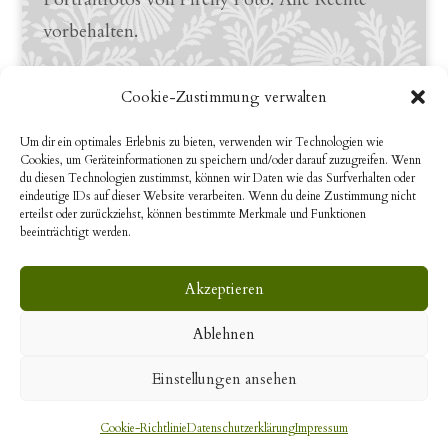
vorbehalten.
Links
Cookie-Zustimmung verwalten
LinkedIn Profile
Um dir ein optimales Erlebnis zu bieten, verwenden wir Technologien wie
Cookies, um Geräteinformationen zu speichern und/oder darauf zuzugreifen. Wenn
YouTube
du diesen Technologien zustimmst, können wir Daten wie das Surfverhalten oder
eindeutige IDs auf dieser Website verarbeiten. Wenn du deine Zustimmung nicht
erteilst oder zurückziehst, können bestimmte Merkmale und Funktionen
beeinträchtigt werden.
Search
Akzeptieren
Ablehnen
Einstellungen ansehen
© 2020 Aline Du Pasquier all rights reserved.
Cookie-Richtlinie
Datenschutzerklärung
Impressum