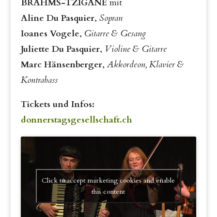
BRAHMS-TZIGANE
mit
Aline Du Pasquier
,
Sopran
Ioanes Vogele
,
Gitarre & Gesang
Juliette Du Pasquier
,
Violine & Gitarre
Marc Hänsenberger
,
Akkordeon, Klavier &
Kontrabass
Tickets und Infos:
donnerstagsgesellschaft.ch
Click to accept marketing cookies and enable
this content